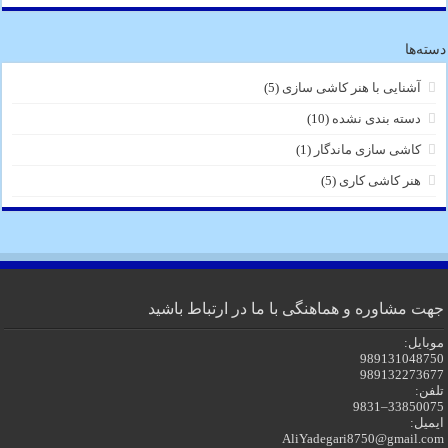
دسته‌ها
آشنایی با هنر کاشی سازی
(5)
دسته بندی نشده
(10)
کاشی سازی ماندگار
(1)
هنر کاشی کاری
(5)
جهت مشاوره و هماهنگی با ما در ارتباط باشید
موبایل:
989131048750
989132273677
تلفن:
33850075–9831
ایمیل:
AliYadegari8750@gmail.com