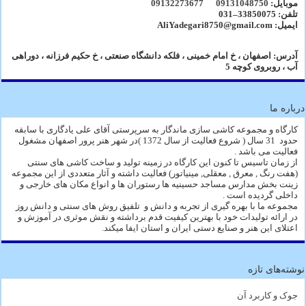
موبایل:
09131048750
09132273677
تلفن: 33850075–031
ایمیل: AliYadegari8750@gmail.com
آدرس: اصفهان ، خ امام خمینی ، فلکه دانشگاه صنعتی ، خ حکیم فرزانه ، دوراهی
آب ، روبروی کوچه 5
درباره ما
کارگاه و مجموعه کاشی سازی ماندگار به سرپرستی آقای علی یادگاری با سابقه
حدود 31 سال ( شروع فعالیت از سال 1372 )در شهر هنر پرور اصفهان مشغول
فعالیت می باشد .
از زمان تاسیس تا کنون این کارگاه در زمینه تولید و ساخت کاشی های سنتی
(هفت رنگ , معرق , معقلی, مینیاتور) فعالیت داشته و آثار متعددی از این مجموعه
زینت بخش مدارس مساجد حسینیه ها رستوران ها و انواع مکان های خارجی و
داخلی گردیده است .
مجموعه ما با بهره گیری از تجربه و دانش و تلفیق روش های سنتی و دانش روز
در ارائه تولیدات خود با بهترین کیفیت قدم برداشته و نقش موثری در آموزش و
اعتلای این هنر و صنایع دستی ایران و استان ایفا میکند.
نوشته‌های تازه
جوک و کاربرد آن