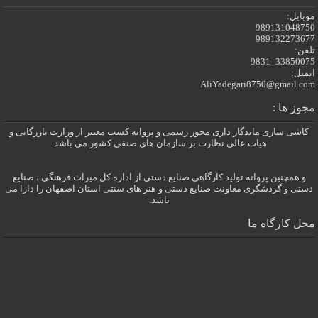
موبایل:
989131048750
989132273677
تلفن:
33850075–9831
ایمیل:
AliYadegari8750@gmail.com
مجوز ها :
کاشی سازی ماندگار داری مجوز رسمی و پروانه کسب معتبر از وزارت بازرگانی و
هیات عالی نظارت بر سازمان های صنفی کشور می باشد.
و همچنین پروانه تولید کارگاهی صنایع دستی از اداره کل میراث فرهنگی ، صنایع
دستی و گردشگری معاونت صنایع دستی و هنر های سنتی استان اصفهان را دارا می
باشد.
محل کارگاه ما