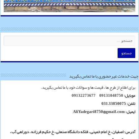
جهت خدمات غیرحضوری با ما تماس بگیرید
برای اطلاع از طرح ها ، قیمت ها و سوالات خود با ما تماس بگیرید.
موبایل:
09131048750
09132273677
تلفن: 33850075–031
ایمیل: AliYadegari8750@gmail.com
آدرس: اصفهان ، خ امام خمینی ، فلکه دانشگاه صنعتی ، خ حکیم فرزانه ، دوراهی آب ،