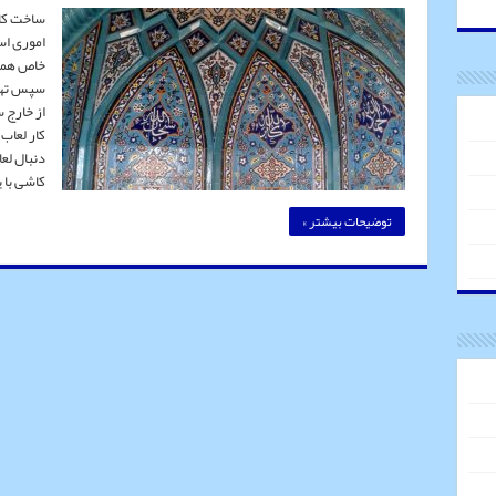
ساخت كاش
اموری اس
خاص همرا
سپس تهیه
از خارج 
كار لعاب
دنبال لع
كاشی با
توضیحات بیشتر »