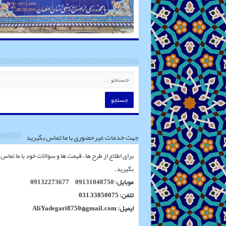
جهت خدمات غیرحضوری با ما تماس بگیرید
برای اطلاع از طرح ها ، قیمت ها و سوالات خود با ما تماس
بگیرید.
موبایل:
09131048750
09132273677
تلفن: 33850075–031
ایمیل: AliYadegari8750@gmail.com