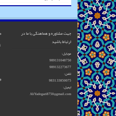
جهت مشاوره و هماهنگی با ما در
م
ارتباط باشید
ک
موبایل:
989131048750
989132273677
تلفن:
و
33850075–9831
ایمیل:
AliYadegari8750@gmail.com