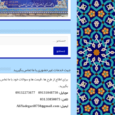
جهت خدمات غیرحضوری با ما تماس بگیرید
برای اطلاع از طرح ها ، قیمت ها و سوالات خود با ما تماس
بگیرید.
موبایل:
09131048750
09132273677
تلفن: 33850075–031
ایمیل: AliYadegari8750@gmail.com