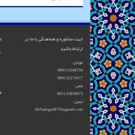
جهت مشاوره و هماهنگی با ما در
م
ارتباط باشید
ک
موبایل:
989131048750
989132273677
تلفن:
و
33850075–9831
ایمیل:
AliYadegari8750@gmail.com