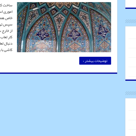
ساخت كاش
اموری اس
خاص همرا
سپس تهیه
از خارج 
كار لعاب
دنبال لع
كاشی با
توضیحات بیشتر »