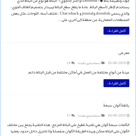
جوك وتطبيقه بلاط ◆ ( Doonbsh أو اجتز جانجوي) : البلاط هو نوع من البلاط الذي
يستخدم كإطار لأسطح البلاط. عادة ما يلطخ سطح البلاط ليبيدار بتصميم الغلاف الجوي ،
والذي يسمى doonbsh وjennial و Chat whack . تختلف أسماء اللوحات، مثل بعض
المصطلحات المعمارية، من منطقة إلى أخرى، على …
أكمل القراءة »
معرض
05/09/2019
دسته بندی نشده
14
عينة من أنواع مختلفة من العمل في أماكن مختلفة من قبل البلاط دائم
أكمل القراءة »
بلاطة ألوان سبعة
04/09/2019
دسته بندی نشده
17
الكلمات سبعة ألوان هي تقنية تلطيخ على البلاط المزجج. هذه التقنية يجمع بين مختلف
الألوان على البلاط ممكن وبهذه الطريقة الألوان منفصلة ولا تخترق داخل حدود بعضها