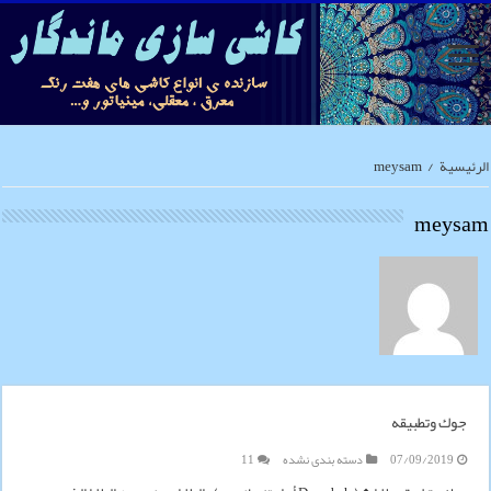
الرئيسية
/
meysam
meysam
جوك وتطبيقه
07/09/2019
دسته بندی نشده
11