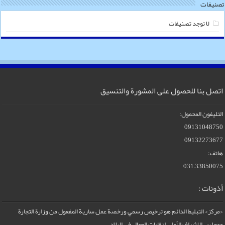
تصنيفات
لا توجد تصنيفات
اتصل بنا للحصول على المشورة والتنسيق
التليفون المحمول:
09131048750
09132273677
هاتف:
33850075–031
أذونات :
<مركز> التبليط الدائم هو ترخيص رسمي ورخصة عمل سارية المفعول من وزارة التجارة
ومجلس الإشراف الأعلى لنقابات العمال في البلاد.