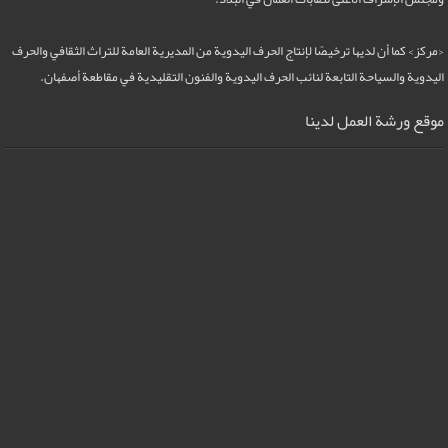
<مركز> كما أن لديها ترخيصًا لإنتاج الحرف اليدوية من المديرية العامة للتراث الثقافي والحرف
اليدوية والسياحة التابعة لنائب الحرف اليدوية والفنون التقليدية في مقاطعة أصفهان.
موقع ورشة العمل لدينا