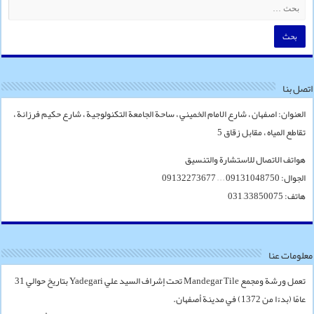
اتصل بنا
العنوان: اصفهان ، شارع الامام الخميني ، ساحة الجامعة التكنولوجية ، شارع حكيم فرزانة ،
تقاطع المياه ، مقابل زقاق 5
هواتف الاتصال للاستشارة والتنسيق
الجوال: 09131048750 – – – 09132273677
هاتف: 33850075–031
معلومات عنا
تعمل ورشة ومجمع Mandegar Tile تحت إشراف السيد علي Yadegari بتاريخ حوالي 31
عامًا (بدءًا من 1372) في مدينة أصفهان.